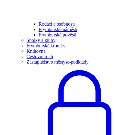
Rodáci a osobnosti
Frymburské náměstí
Frymburské pověsti
Spolky a kluby
Frymburské kroniky
Knihovna
Cestovní ruch
Zastupitelstvo městyse-podklady