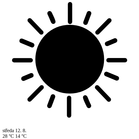
středa
12. 8.
28 °C
14 °C