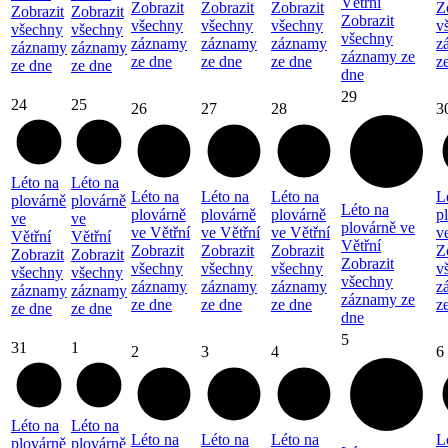
Větřní
Zobrazit
Zobrazit
Zobrazit
Z
Zobrazit
Zobrazit
Zobrazit
všechny
všechny
všechny
v
všechny
všechny
všechny
záznamy
záznamy
záznamy
z
záznamy
záznamy
záznamy ze
ze dne
ze dne
ze dne
z
ze dne
ze dne
dne
29
24
25
26
27
28
3
Léto na
Léto na
Léto na
Léto na
Léto na
L
plovárně
plovárně
Léto na
plovárně
plovárně
plovárně
p
ve
ve
plovárně ve
ve Větřní
ve Větřní
ve Větřní
v
Větřní
Větřní
Větřní
Zobrazit
Zobrazit
Zobrazit
Z
Zobrazit
Zobrazit
Zobrazit
všechny
všechny
všechny
v
všechny
všechny
všechny
záznamy
záznamy
záznamy
z
záznamy
záznamy
záznamy ze
ze dne
ze dne
ze dne
z
ze dne
ze dne
dne
5
31
1
2
3
4
6
Léto na
Léto na
Léto na
Léto na
Léto na
L
plovárně
plovárně