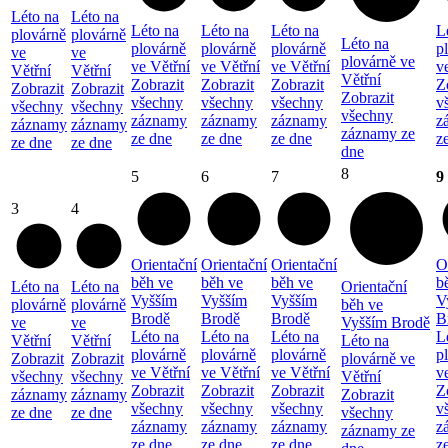
Léto na
Léto na
Léto na
Léto na
Léto na
L
plovárně
plovárně
Léto na
plovárně
plovárně
plovárně
p
ve
ve
plovárně ve
ve Větřní
ve Větřní
ve Větřní
v
Větřní
Větřní
Větřní
Zobrazit
Zobrazit
Zobrazit
Z
Zobrazit
Zobrazit
Zobrazit
všechny
všechny
všechny
v
všechny
všechny
všechny
záznamy
záznamy
záznamy
z
záznamy
záznamy
záznamy ze
ze dne
ze dne
ze dne
z
ze dne
ze dne
dne
8
5
6
7
9
3
4
Orientační
Orientační
Orientační
O
běh ve
běh ve
běh ve
b
Léto na
Léto na
Orientační
Vyšším
Vyšším
Vyšším
V
plovárně
plovárně
běh ve
Brodě
Brodě
Brodě
B
ve
ve
Vyšším Brodě
Léto na
Léto na
Léto na
L
Větřní
Větřní
Léto na
plovárně
plovárně
plovárně
p
Zobrazit
Zobrazit
plovárně ve
ve Větřní
ve Větřní
ve Větřní
v
všechny
všechny
Větřní
Zobrazit
Zobrazit
Zobrazit
Z
záznamy
záznamy
Zobrazit
všechny
všechny
všechny
v
ze dne
ze dne
všechny
záznamy
záznamy
záznamy
z
záznamy ze
ze dne
ze dne
ze dne
z