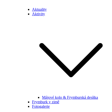
Aktuality
Aktivity
Májové kolo & Frymburská desítka
Frymburk v zimě
Fotogalerie