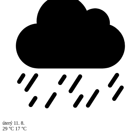
úterý
11. 8.
29 °C
17 °C