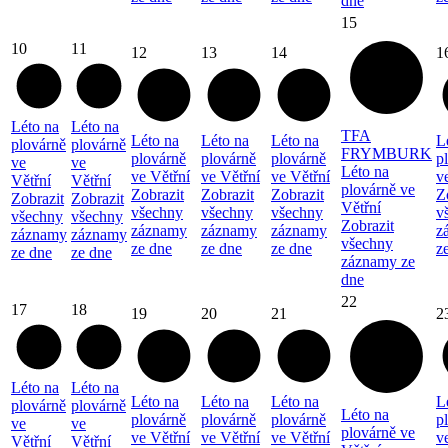
dne
15
10
11
12
13
14
1
Léto na
Léto na
TFA
Léto na
Léto na
Léto na
L
plovárně
plovárně
FRYMBURK
plovárně
plovárně
plovárně
p
ve
ve
Léto na
ve Větřní
ve Větřní
ve Větřní
v
Větřní
Větřní
plovárně ve
Zobrazit
Zobrazit
Zobrazit
Z
Zobrazit
Zobrazit
Větřní
všechny
všechny
všechny
v
všechny
všechny
Zobrazit
záznamy
záznamy
záznamy
z
záznamy
záznamy
všechny
ze dne
ze dne
ze dne
z
ze dne
ze dne
záznamy ze
dne
22
17
18
19
20
21
2
Léto na
Léto na
Léto na
Léto na
Léto na
L
plovárně
plovárně
Léto na
plovárně
plovárně
plovárně
p
ve
ve
plovárně ve
ve Větřní
ve Větřní
ve Větřní
v
Větřní
Větřní