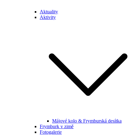
Aktuality
Aktivity
Májové kolo & Frymburská desítka
Frymburk v zimě
Fotogalerie