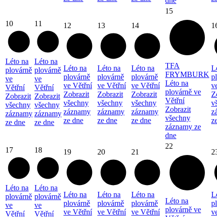
dne
15
10
11
12
13
14
1
Léto na
Léto na
TFA
Léto na
Léto na
Léto na
L
plovárně
plovárně
FRYMBURK
plovárně
plovárně
plovárně
p
ve
ve
Léto na
ve Větřní
ve Větřní
ve Větřní
v
Větřní
Větřní
plovárně ve
Zobrazit
Zobrazit
Zobrazit
Z
Zobrazit
Zobrazit
Větřní
všechny
všechny
všechny
v
všechny
všechny
Zobrazit
záznamy
záznamy
záznamy
z
záznamy
záznamy
všechny
ze dne
ze dne
ze dne
z
ze dne
ze dne
záznamy ze
dne
22
17
18
19
20
21
2
Léto na
Léto na
Léto na
Léto na
Léto na
L
plovárně
plovárně
Léto na
plovárně
plovárně
plovárně
p
ve
ve
plovárně ve
ve Větřní
ve Větřní
ve Větřní
v
Větřní
Větřní