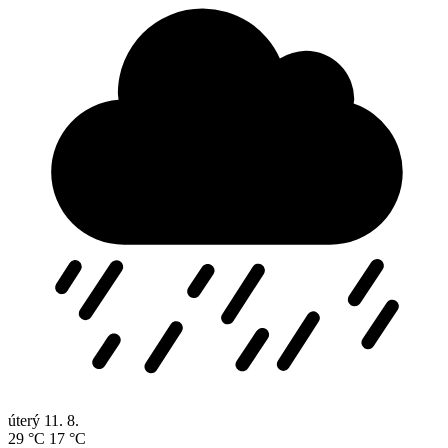
úterý
11. 8.
29 °C
17 °C