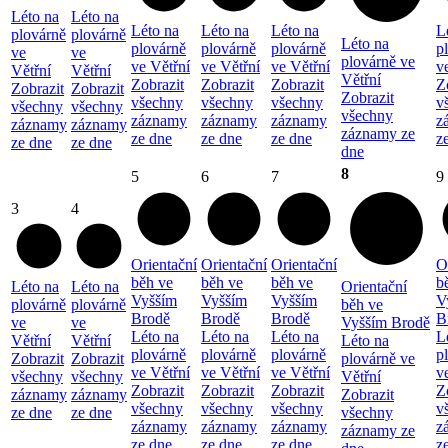
Léto na
Léto na
Léto na
Léto na
Léto na
L
plovárně
plovárně
Léto na
plovárně
plovárně
plovárně
p
ve
ve
plovárně ve
ve Větřní
ve Větřní
ve Větřní
v
Větřní
Větřní
Větřní
Zobrazit
Zobrazit
Zobrazit
Z
Zobrazit
Zobrazit
Zobrazit
všechny
všechny
všechny
v
všechny
všechny
všechny
záznamy
záznamy
záznamy
z
záznamy
záznamy
záznamy ze
ze dne
ze dne
ze dne
z
ze dne
ze dne
dne
8
5
6
7
9
3
4
Orientační
Orientační
Orientační
O
běh ve
běh ve
běh ve
b
Léto na
Léto na
Orientační
Vyšším
Vyšším
Vyšším
V
plovárně
plovárně
běh ve
Brodě
Brodě
Brodě
B
ve
ve
Vyšším Brodě
Léto na
Léto na
Léto na
L
Větřní
Větřní
Léto na
plovárně
plovárně
plovárně
p
Zobrazit
Zobrazit
plovárně ve
ve Větřní
ve Větřní
ve Větřní
v
všechny
všechny
Větřní
Zobrazit
Zobrazit
Zobrazit
Z
záznamy
záznamy
Zobrazit
všechny
všechny
všechny
v
ze dne
ze dne
všechny
záznamy
záznamy
záznamy
z
záznamy ze
ze dne
ze dne
ze dne
z