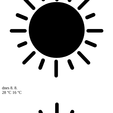
dnes
8. 8.
28 °C
16 °C