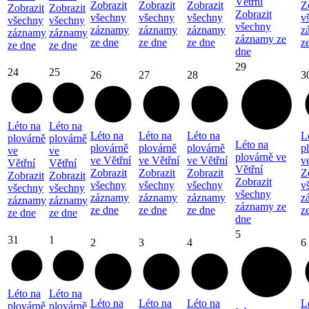
Větřní
Zobrazit
Zobrazit
Zobrazit
Z
Zobrazit
Zobrazit
Zobrazit
všechny
všechny
všechny
v
všechny
všechny
všechny
záznamy
záznamy
záznamy
z
záznamy
záznamy
záznamy ze
ze dne
ze dne
ze dne
z
ze dne
ze dne
dne
29
24
25
26
27
28
3
Léto na
Léto na
Léto na
Léto na
Léto na
L
plovárně
plovárně
Léto na
plovárně
plovárně
plovárně
p
ve
ve
plovárně ve
ve Větřní
ve Větřní
ve Větřní
v
Větřní
Větřní
Větřní
Zobrazit
Zobrazit
Zobrazit
Z
Zobrazit
Zobrazit
Zobrazit
všechny
všechny
všechny
v
všechny
všechny
všechny
záznamy
záznamy
záznamy
z
záznamy
záznamy
záznamy ze
ze dne
ze dne
ze dne
z
ze dne
ze dne
dne
5
31
1
2
3
4
6
Léto na
Léto na
Léto na
Léto na
Léto na
L
plovárně
plovárně