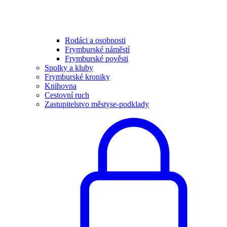
Rodáci a osobnosti
Frymburské náměstí
Frymburské pověsti
Spolky a kluby
Frymburské kroniky
Knihovna
Cestovní ruch
Zastupitelstvo městyse-podklady