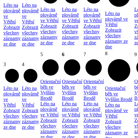
Léto na
Léto na
Léto na
Léto na
Léto na
L
plovárně
plovárně
Léto na
plovárně
plovárně
plovárně
p
ve
ve
plovárně ve
ve Větřní
ve Větřní
ve Větřní
v
Větřní
Větřní
Větřní
Zobrazit
Zobrazit
Zobrazit
Z
Zobrazit
Zobrazit
Zobrazit
všechny
všechny
všechny
v
všechny
všechny
všechny
záznamy
záznamy
záznamy
z
záznamy
záznamy
záznamy ze
ze dne
ze dne
ze dne
z
ze dne
ze dne
dne
8
5
6
7
9
3
4
Orientační
Orientační
Orientační
O
běh ve
běh ve
běh ve
b
Léto na
Léto na
Orientační
Vyšším
Vyšším
Vyšším
V
plovárně
plovárně
běh ve
Brodě
Brodě
Brodě
B
ve
ve
Vyšším Brodě
Léto na
Léto na
Léto na
L
Větřní
Větřní
Léto na
plovárně
plovárně
plovárně
p
Zobrazit
Zobrazit
plovárně ve
ve Větřní
ve Větřní
ve Větřní
v
všechny
všechny
Větřní
Zobrazit
Zobrazit
Zobrazit
Z
záznamy
záznamy
Zobrazit
všechny
všechny
všechny
v
ze dne
ze dne
všechny
záznamy
záznamy
záznamy
z
záznamy ze
ze dne
ze dne
ze dne
z