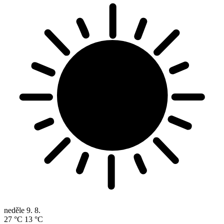
neděle
9. 8.
27 °C
13 °C