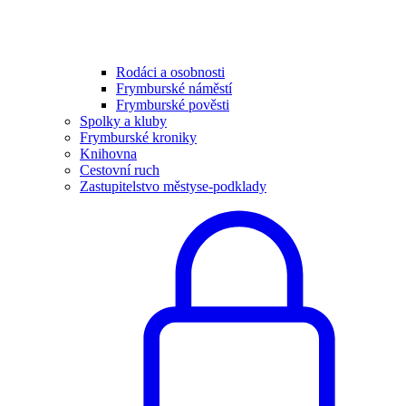
Rodáci a osobnosti
Frymburské náměstí
Frymburské pověsti
Spolky a kluby
Frymburské kroniky
Knihovna
Cestovní ruch
Zastupitelstvo městyse-podklady