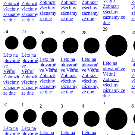
Větřní
Zobrazit
Zobrazit
Zobrazit
Z
Zobrazit
Zobrazit
Zobrazit
všechny
všechny
všechny
v
všechny
všechny
všechny
záznamy
záznamy
záznamy
z
záznamy
záznamy
záznamy ze
ze dne
ze dne
ze dne
z
ze dne
ze dne
dne
29
24
25
26
27
28
3
Léto na
Léto na
Léto na
Léto na
Léto na
L
plovárně
plovárně
Léto na
plovárně
plovárně
plovárně
p
ve
ve
plovárně ve
ve Větřní
ve Větřní
ve Větřní
v
Větřní
Větřní
Větřní
Zobrazit
Zobrazit
Zobrazit
Z
Zobrazit
Zobrazit
Zobrazit
všechny
všechny
všechny
v
všechny
všechny
všechny
záznamy
záznamy
záznamy
z
záznamy
záznamy
záznamy ze
ze dne
ze dne
ze dne
z
ze dne
ze dne
dne
5
31
1
2
3
4
6
Léto na
Léto na
Léto na
Léto na
Léto na
L
plovárně
plovárně