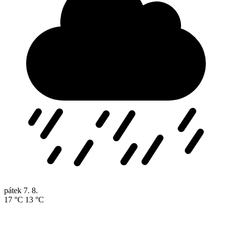
pátek
7. 8.
17 °C
13 °C