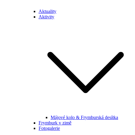
Aktuality
Aktivity
Májové kolo & Frymburská desítka
Frymburk v zimě
Fotogalerie