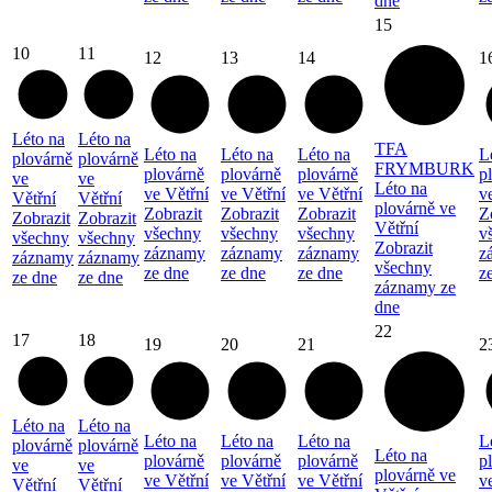
dne
15
10
11
12
13
14
1
Léto na
Léto na
TFA
Léto na
Léto na
Léto na
L
plovárně
plovárně
FRYMBURK
plovárně
plovárně
plovárně
p
ve
ve
Léto na
ve Větřní
ve Větřní
ve Větřní
v
Větřní
Větřní
plovárně ve
Zobrazit
Zobrazit
Zobrazit
Z
Zobrazit
Zobrazit
Větřní
všechny
všechny
všechny
v
všechny
všechny
Zobrazit
záznamy
záznamy
záznamy
z
záznamy
záznamy
všechny
ze dne
ze dne
ze dne
z
ze dne
ze dne
záznamy ze
dne
22
17
18
19
20
21
2
Léto na
Léto na
Léto na
Léto na
Léto na
L
plovárně
plovárně
Léto na
plovárně
plovárně
plovárně
p
ve
ve
plovárně ve
ve Větřní
ve Větřní
ve Větřní
v
Větřní
Větřní