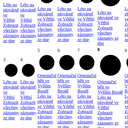
Léto na
Léto na
Léto na
Léto na
Léto na
L
plovárně
plovárně
Léto na
plovárně
plovárně
plovárně
p
ve
ve
plovárně ve
ve Větřní
ve Větřní
ve Větřní
v
Větřní
Větřní
Větřní
Zobrazit
Zobrazit
Zobrazit
Z
Zobrazit
Zobrazit
Zobrazit
všechny
všechny
všechny
v
všechny
všechny
všechny
záznamy
záznamy
záznamy
z
záznamy
záznamy
záznamy ze
ze dne
ze dne
ze dne
z
ze dne
ze dne
dne
8
5
6
7
9
3
4
Orientační
Orientační
Orientační
O
běh ve
běh ve
běh ve
b
Léto na
Léto na
Orientační
Vyšším
Vyšším
Vyšším
V
plovárně
plovárně
běh ve
Brodě
Brodě
Brodě
B
ve
ve
Vyšším Brodě
Léto na
Léto na
Léto na
L
Větřní
Větřní
Léto na
plovárně
plovárně
plovárně
p
Zobrazit
Zobrazit
plovárně ve
ve Větřní
ve Větřní
ve Větřní
v
všechny
všechny
Větřní
Zobrazit
Zobrazit
Zobrazit
Z
záznamy
záznamy
Zobrazit
všechny
všechny
všechny
v
ze dne
ze dne
všechny
záznamy
záznamy
záznamy
z
záznamy ze
ze dne
ze dne
ze dne
z