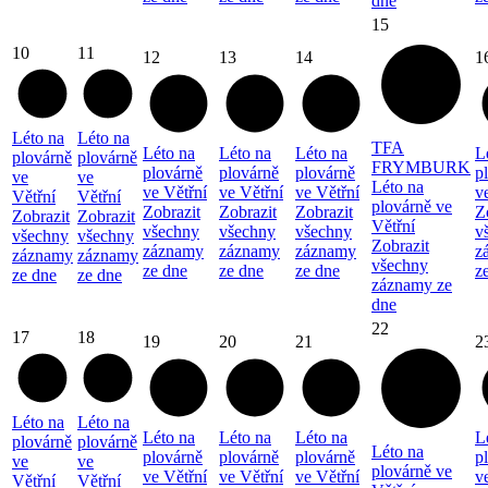
dne
15
10
11
12
13
14
1
Léto na
Léto na
TFA
Léto na
Léto na
Léto na
L
plovárně
plovárně
FRYMBURK
plovárně
plovárně
plovárně
p
ve
ve
Léto na
ve Větřní
ve Větřní
ve Větřní
v
Větřní
Větřní
plovárně ve
Zobrazit
Zobrazit
Zobrazit
Z
Zobrazit
Zobrazit
Větřní
všechny
všechny
všechny
v
všechny
všechny
Zobrazit
záznamy
záznamy
záznamy
z
záznamy
záznamy
všechny
ze dne
ze dne
ze dne
z
ze dne
ze dne
záznamy ze
dne
22
17
18
19
20
21
2
Léto na
Léto na
Léto na
Léto na
Léto na
L
plovárně
plovárně
Léto na
plovárně
plovárně
plovárně
p
ve
ve
plovárně ve
ve Větřní
ve Větřní
ve Větřní
v
Větřní
Větřní