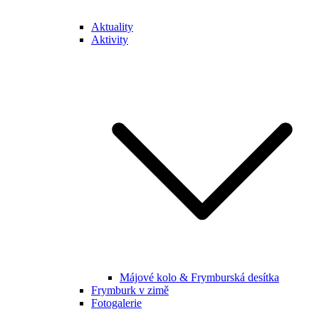
Aktuality
Aktivity
Májové kolo & Frymburská desítka
Frymburk v zimě
Fotogalerie