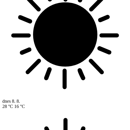
dnes
8. 8.
28 °C
16 °C