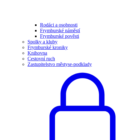
Rodáci a osobnosti
Frymburské náměstí
Frymburské pověsti
Spolky a kluby
Frymburské kroniky
Knihovna
Cestovní ruch
Zastupitelstvo městyse-podklady