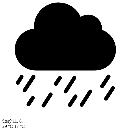
úterý
11. 8.
29 °C
17 °C