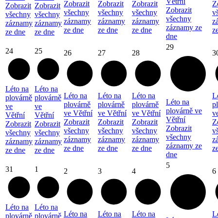
Větřní
Zobrazit
Zobrazit
Zobrazit
Z
Zobrazit
Zobrazit
Zobrazit
všechny
všechny
všechny
v
všechny
všechny
všechny
záznamy
záznamy
záznamy
z
záznamy
záznamy
záznamy ze
ze dne
ze dne
ze dne
z
ze dne
ze dne
dne
29
24
25
26
27
28
3
Léto na
Léto na
Léto na
Léto na
Léto na
L
plovárně
plovárně
Léto na
plovárně
plovárně
plovárně
p
ve
ve
plovárně ve
ve Větřní
ve Větřní
ve Větřní
v
Větřní
Větřní
Větřní
Zobrazit
Zobrazit
Zobrazit
Z
Zobrazit
Zobrazit
Zobrazit
všechny
všechny
všechny
v
všechny
všechny
všechny
záznamy
záznamy
záznamy
z
záznamy
záznamy
záznamy ze
ze dne
ze dne
ze dne
z
ze dne
ze dne
dne
5
31
1
2
3
4
6
Léto na
Léto na
Léto na
Léto na
Léto na
L
plovárně
plovárně