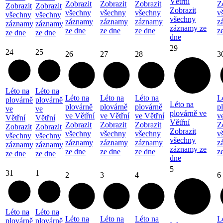
Větřní
Zobrazit
Zobrazit
Zobrazit
Z
Zobrazit
Zobrazit
Zobrazit
všechny
všechny
všechny
v
všechny
všechny
všechny
záznamy
záznamy
záznamy
z
záznamy
záznamy
záznamy ze
ze dne
ze dne
ze dne
z
ze dne
ze dne
dne
29
24
25
26
27
28
3
Léto na
Léto na
Léto na
Léto na
Léto na
L
plovárně
plovárně
Léto na
plovárně
plovárně
plovárně
p
ve
ve
plovárně ve
ve Větřní
ve Větřní
ve Větřní
v
Větřní
Větřní
Větřní
Zobrazit
Zobrazit
Zobrazit
Z
Zobrazit
Zobrazit
Zobrazit
všechny
všechny
všechny
v
všechny
všechny
všechny
záznamy
záznamy
záznamy
z
záznamy
záznamy
záznamy ze
ze dne
ze dne
ze dne
z
ze dne
ze dne
dne
5
31
1
2
3
4
6
Léto na
Léto na
Léto na
Léto na
Léto na
L
plovárně
plovárně