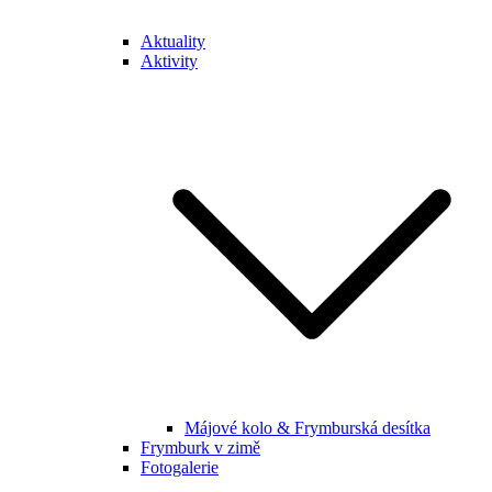
Aktuality
Aktivity
Májové kolo & Frymburská desítka
Frymburk v zimě
Fotogalerie