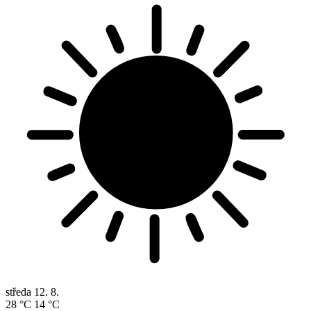
středa
12. 8.
28 °C
14 °C