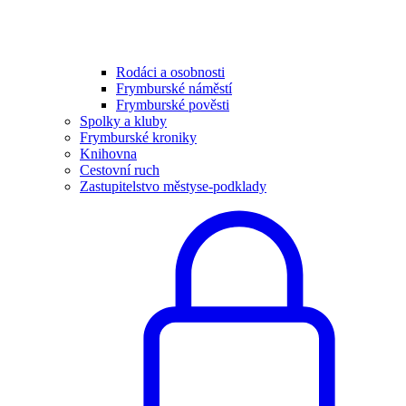
Rodáci a osobnosti
Frymburské náměstí
Frymburské pověsti
Spolky a kluby
Frymburské kroniky
Knihovna
Cestovní ruch
Zastupitelstvo městyse-podklady