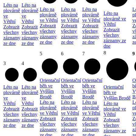
Léto na
Léto na
Léto na
Léto na
Léto na
L
plovárně
plovárně
Léto na
plovárně
plovárně
plovárně
p
ve
ve
plovárně ve
ve Větřní
ve Větřní
ve Větřní
v
Větřní
Větřní
Větřní
Zobrazit
Zobrazit
Zobrazit
Z
Zobrazit
Zobrazit
Zobrazit
všechny
všechny
všechny
v
všechny
všechny
všechny
záznamy
záznamy
záznamy
z
záznamy
záznamy
záznamy ze
ze dne
ze dne
ze dne
z
ze dne
ze dne
dne
8
5
6
7
9
3
4
Orientační
Orientační
Orientační
O
běh ve
běh ve
běh ve
b
Léto na
Léto na
Orientační
Vyšším
Vyšším
Vyšším
V
plovárně
plovárně
běh ve
Brodě
Brodě
Brodě
B
ve
ve
Vyšším Brodě
Léto na
Léto na
Léto na
L
Větřní
Větřní
Léto na
plovárně
plovárně
plovárně
p
Zobrazit
Zobrazit
plovárně ve
ve Větřní
ve Větřní
ve Větřní
v
všechny
všechny
Větřní
Zobrazit
Zobrazit
Zobrazit
Z
záznamy
záznamy
Zobrazit
všechny
všechny
všechny
v
ze dne
ze dne
všechny
záznamy
záznamy
záznamy
z
záznamy ze
ze dne
ze dne
ze dne
z