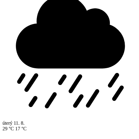
úterý
11. 8.
29 °C
17 °C