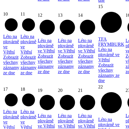
dne
15
10
11
12
13
14
1
Léto na
Léto na
TFA
Léto na
Léto na
Léto na
L
plovárně
plovárně
FRYMBURK
plovárně
plovárně
plovárně
p
ve
ve
Léto na
ve Větřní
ve Větřní
ve Větřní
v
Větřní
Větřní
plovárně ve
Zobrazit
Zobrazit
Zobrazit
Z
Zobrazit
Zobrazit
Větřní
všechny
všechny
všechny
v
všechny
všechny
Zobrazit
záznamy
záznamy
záznamy
z
záznamy
záznamy
všechny
ze dne
ze dne
ze dne
z
ze dne
ze dne
záznamy ze
dne
22
17
18
19
20
21
2
Léto na
Léto na
Léto na
Léto na
Léto na
L
plovárně
plovárně
Léto na
plovárně
plovárně
plovárně
p
ve
ve
plovárně ve
ve Větřní
ve Větřní
ve Větřní
v
Větřní
Větřní